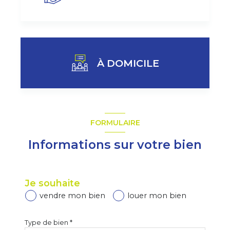
À DOMICILE
J'obtiens une estimation en 4 étapes
FORMULAIRE
Informations sur votre bien
1
2
3
4
Je souhaite
vendre mon bien
louer mon bien
Je sélectionne le type de bien
Type de bien *