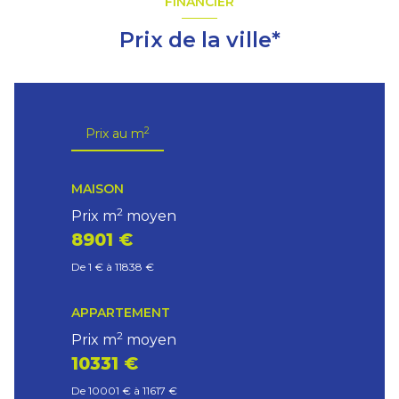
FINANCIER
Prix de la ville*
2
Prix au m
MAISON
2
Prix m
moyen
8901 €
De 1 € à 11838 €
APPARTEMENT
2
Prix m
moyen
10331 €
De 10001 € à 11617 €