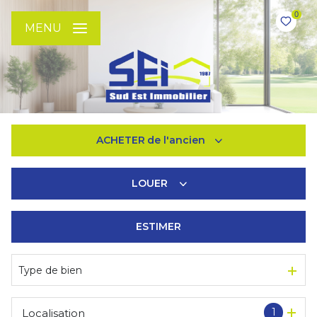
0
MENU
ACHETER
de l'ancien
LOUER
De l'ancien
De l'immo pro
ESTIMER
à l'année
De l'immo pro
Type de bien
1
Localisation