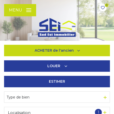
0
MENU
ACHETER
de l'ancien
LOUER
De l'ancien
De l'immo pro
ESTIMER
à l'année
De l'immo pro
Type de bien
1
Localisation