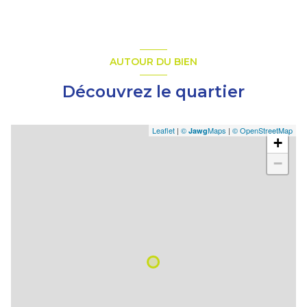
AUTOUR DU BIEN
Découvrez le quartier
Leaflet
|
©
Maps
|
© OpenStreetMap
Jawg
+
−