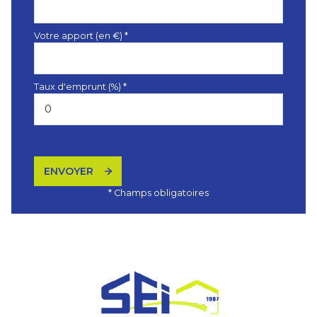
Votre apport (en €) *
Taux d'emprunt (%) *
ENVOYER
* Champs obligatoires