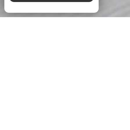
À PROPOS
Sud Est Immobilier vous accompagne
Sud Est Immobilier, votre
agence immobilière à
Villiers-sur-Marne
, sait que l’immobilier ne se limite pas
à une simple transaction. Derrière chaque projet, il y a
une histoire : la quête d’un foyer accueillant, un
investissement pour l’avenir ou encore la transmission
d’un patrimoine précieux. C’est bien plus qu’une
opération financière, c’est une aventure personnelle, une
décision marquante dans une vie. Conscients de
l’importance de chaque démarche, nous nous