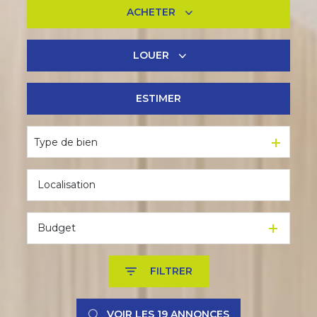
ACHETER
LOUER
De l'ancien
De l'immo pro
ESTIMER
à l'année
De l'immo pro
Type de bien
Budget
FILTRER
VOIR LES
19
ANNONCES