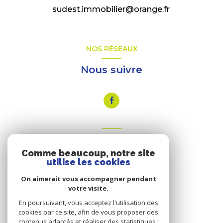
sudest.immobilier@orange.fr
NOS RÉSEAUX
Nous suivre
VOTRE ESPACE
Comme beaucoup, notre site
Espace propriétaire
utilise les cookies
On aimerait vous accompagner pendant
votre visite.
SE CONNECTER
En poursuivant, vous acceptez l'utilisation des
cookies par ce site, afin de vous proposer des
contenus adaptés et réaliser des statistiques !