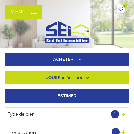
0
MENU
ACHETER
LOUER
à l'année
De l'ancien
De l'immo pro
ESTIMER
à l'année
De l'immo pro
Type de bien
1
1
Localisation