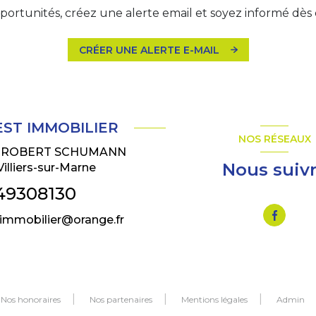
ortunités, créez une alerte email et soyez informé dès 
CRÉER UNE ALERTE E-MAIL
EST IMMOBILIER
NOS RÉSEAUX
E ROBERT SCHUMANN
Nous suiv
Villiers-sur-Marne
49308130
.immobilier@orange.fr
Nos honoraires
Nos partenaires
Mentions légales
Admin