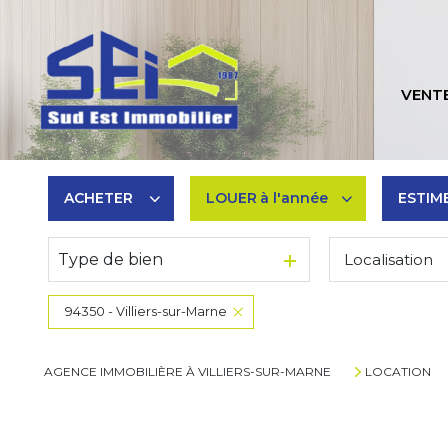
VENT
ACHETER
LOUER
à l'année
ESTIM
Type de bien
Localisation
De l'ancien
à l'année
De l'immo pro
De l'immo pro
94350 - Villiers-sur-Marne
AGENCE IMMOBILIÈRE À VILLIERS-SUR-MARNE
LOCATION